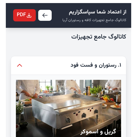
از اعتماد شما سپاسگزاریم
PDF
کاتالوگ جامع تجهیزات کافه و رستوران آریا
کاتالوگ جامع تجهیزات
۱. رستوران و فست فود
گریل و اسموکر