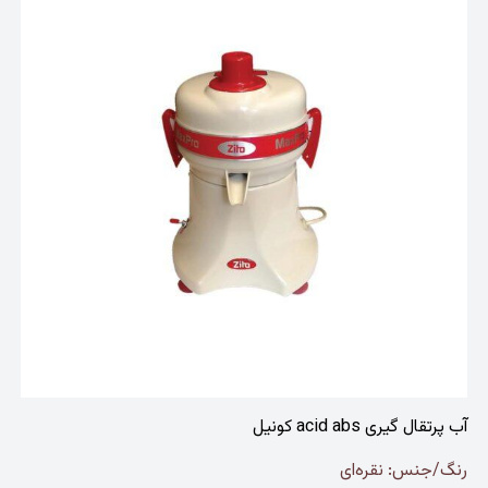
آب پرتقال گیری acid abs کونیل
رنگ/جنس: نقره‌ای