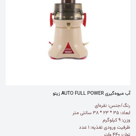
آب میوه‌گیری AUTO FULL POWER زیتو
رنگ/جنس: نقره‌ای
ابعاد: ۳۵ * ۲۳ * ۳۸ سانتی متر
وزن: ۹ کیلوگرم
ظرفیت ورودی تغذیه: ۱ عدد
توان: ۴۴۰ وات