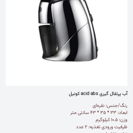
آب پرتقال گیری acid abs کونیل
رنگ/جنس: نقره‌ای
ابعاد: ۳۳ * ۳۵ * ۴۳ سانتی متر
وزن: ۱۰.۵ کیلوگرم
ظرفیت ورودی تغذیه: ۲ عدد