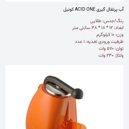
آب پرتقال گیری ACID ONE کونیل
رنگ/جنس: طلایی
ابعاد: ۱۲ * ۱۸ * ۳۸ سانتی متر
وزن: ۱۰ کیلوگرم
ظرفیت ورودی تغذیه: ۱ عدد
توان: ۵۷۰ وات
ولتاژ: ۲۳۰ وات