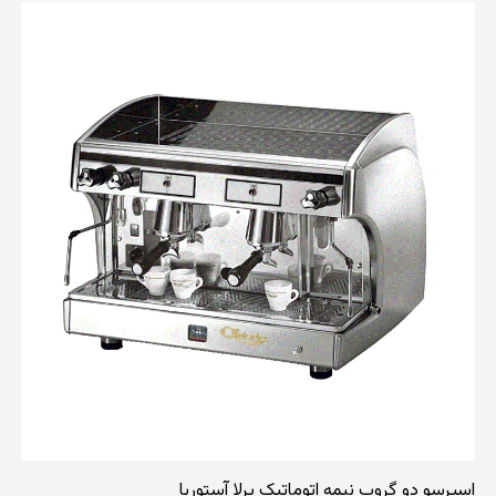
اسپرسو دو گروپ نیمه اتوماتیک پرلا آستوریا