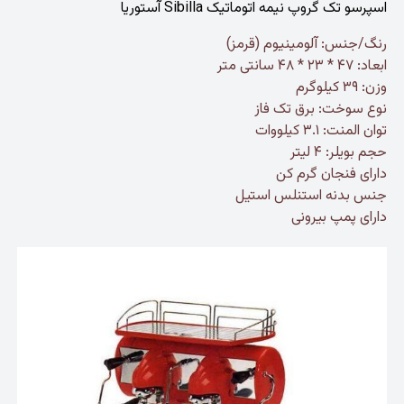
اسپرسو تک گروپ نیمه اتوماتیک Sibilla آستوریا
رنگ/جنس: آلومینیوم (قرمز)
ابعاد: ۴۷ * ۲۳ * ۴۸ سانتی متر
وزن: ۳۹ کیلوگرم
نوع سوخت: برق تک فاز
توان المنت: ۳.۱ کیلووات
حجم بویلر: ۴ لیتر
دارای فنجان گرم کن
جنس بدنه استنلس استیل
دارای پمپ بیرونی