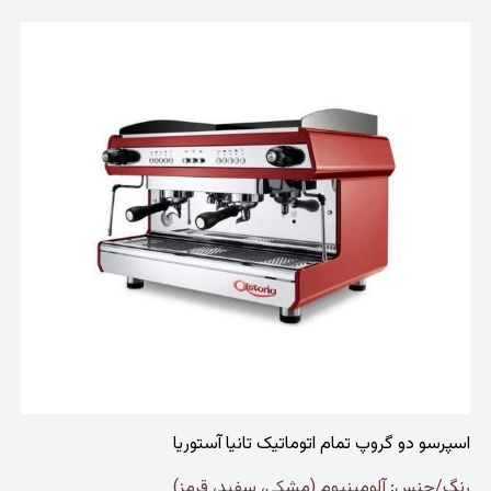
اسپرسو دو گروپ تمام اتوماتیک تانیا آستوریا
رنگ/جنس: آلومینیوم (مشکی، سفید، قرمز)