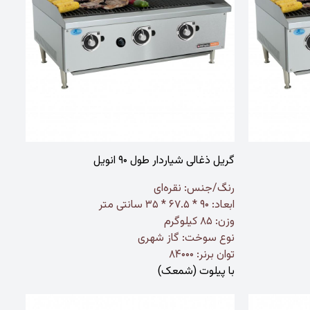
گریل ذغالی شیاردار طول ۹۰ انویل
رنگ/جنس:
نقره‌ای
ابعاد: ۹۰ * ۶۷.۵ * ۳۵ سانتی متر
وزن: ۸۵ کیلوگرم
نوع سوخت: گاز شهری
توان برنر: ۸۴۰۰۰
با پیلوت (شمعک)