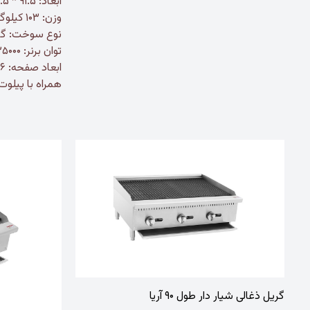
ابعاد: ۹۱.۵ * ۷۲.۵ * ۳۸.۵ سانتی متر
وزن: ۱۰۳ کیلوگرم
نوع سوخت: گا
توان برنر: ۲۵۰۰۰ BTU
ابعاد صفحه: ۹۰۶×۵۰۵
همراه با پیلوت
گریل ذغالی شیار دار طول ۹۰ آریا