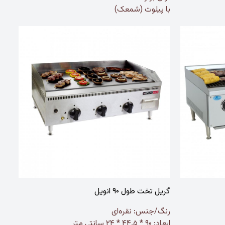
با پیلوت (شمعک)
گریل تخت طول ۹۰ انویل
رنگ/جنس:
نقره‌ای
ابعاد: ۹۰ * ۴۴.۵ * ۲۴ سانتی متر