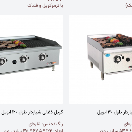
عک)
با ترموکوپل و فندک
 طول ۳۰ انویل
گریل ذغالی شیاردار طول ۱۲۰ انویل
ه‌ای
رنگ/جنس:
نقره‌ای
ابعاد: ۱۲۲ * ۶۷.۵ * ۳۵ سانتی متر