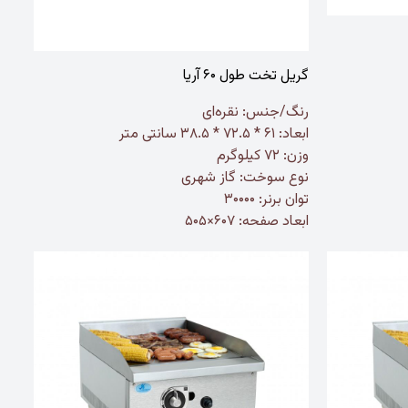
گریل تخت طول ۶۰ آریا
رنگ/جنس:
نقره‌ای
ابعاد:
۶۱ * ۷۲.۵ * ۳۸.۵ سانتی متر
وزن: ۷۲ کیلوگرم
نوع سوخت: گاز شهری
توان برنر: ۳۰۰۰۰
ابعاد صفحه: ۶۰۷×۵۰۵