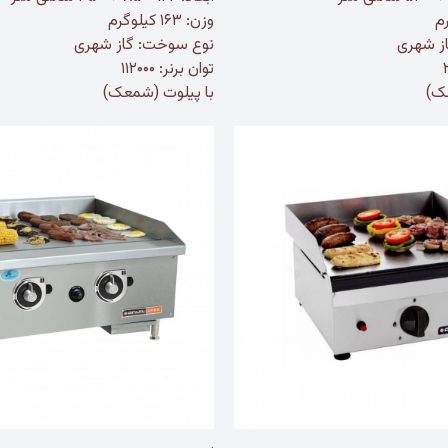
وزن: ۱۶۳ کیلوگرم
ز شهری
نوع سوخت: گاز شهری
توان برنر: ۱۱۲۰۰۰
عک)
با پیلوت (شمعک)