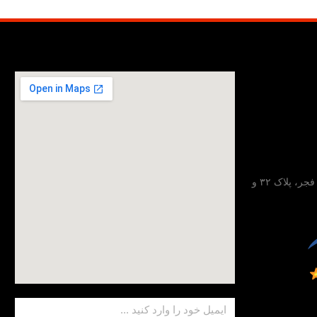
تهران، خیابان مطهری، خیابان فجر، پلاک ۳۲ و