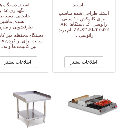
استند
استند
,
دستگاه ه
نگهداری غذا و
استند طراحی شده مناسب
جابجایی
,
دسته ب
برای کانوکش ۱۰ سینی
نشده
,
ماشین
زانوسی. کد دستگاه: AR-
ظرفشویی و ملزو
ZA-SD-SI-010-001 نام برند:
زانوسی…
سانت برای پر کردن ف
بین کابینت ها و به…
اطلاعات بیشتر
اطلاعات بیشتر