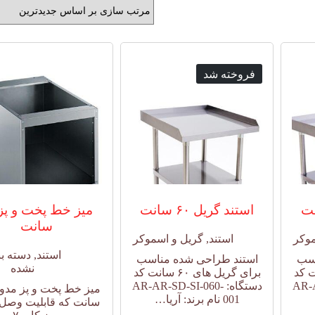
فروخته شد
استند گریل ۶۰ سانت
سانت
موکر
استند
,
گریل و اسموکر
استند
,
دسته ب
اسب
استند طراحی شده مناسب
نشده
 ۹۰ سانت کد
برای گریل های ۶۰ سانت کد
AR-A-
دستگاه: AR-AR-SD-SI-060-
001 نام برند: آریا…
سانت که قابلیت وصل