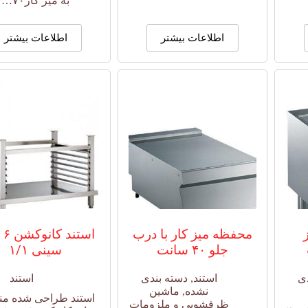
به میز کار۷۰…
اطلاعات بیشتر
اطلاعات بیشتر
محفظه میز کار با درب
جلو ۴۰ سانت
سینی ۱/۱
ی
استند
,
دسته بندی
استند
نشده
,
ماشین
استند طراحی شده م
ظرفشویی و ملزومات