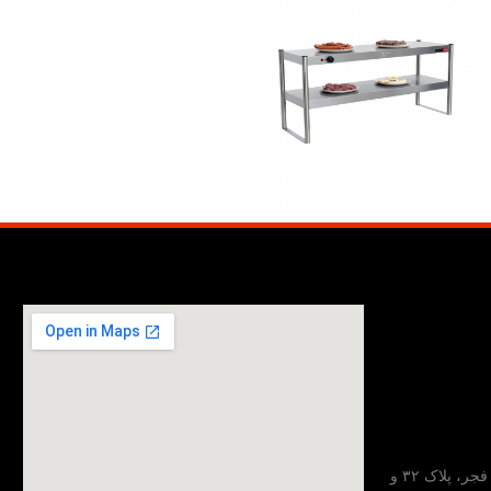
تهران، خیابان مطهری، خیابان فجر، پلاک ۳۲ و