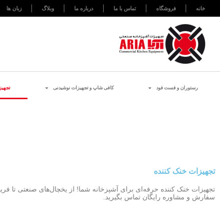
خانه
فروشگاه
تماس با ما
درباره ما
وبلاگ
زبان ها
رستوران و فست فود
کافی شاپ و تجهیزات نوشیدنی
تجهیز
Aristarco
American Range
تجهیزات خنک کننده
تجهیزات خنک کننده حرفه‌ای برای آشپزخانه شما! از یخچال‌های صنعتی تا فریز
سفارش و مشاوره رایگان تماس بگیرید.