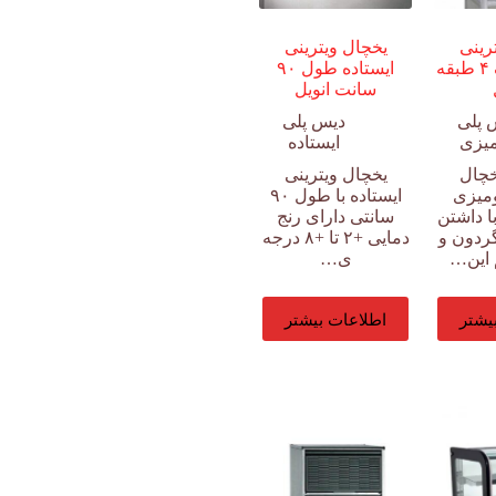
رینی
یخچال ویترینی
رومیزی کیک ۴ طبقه
ایستاده طول ۹۰
سانت انویل
 پلی
دیس پلی
یزی
ایستاده
خچال
یخچال ویترینی
ومیزی
ایستاده با طول ۹۰
 با داشتن
سانتی دارای رنج
ردون و
دمایی +۲ تا +۸ درجه
 این…
ی…
یشتر
اطلاعات بیشتر