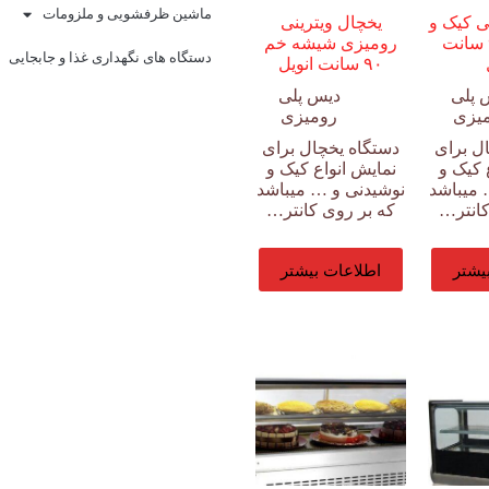
ماشین ظرفشویی و ملزومات
ی کیک و
یخچال ویترینی
شیرینی ۹۰ سانت
رومیزی شیشه خم
دستگاه های نگهداری غذا و جابجایی
۹۰ سانت انویل
 پلی
دیس پلی
یزی
رومیزی
ل برای
دستگاه یخچال برای
 کیک و
نمایش انواع کیک و
 میباشد
نوشیدنی و … میباشد
کانتر…
که بر روی کانتر…
یشتر
اطلاعات بیشتر