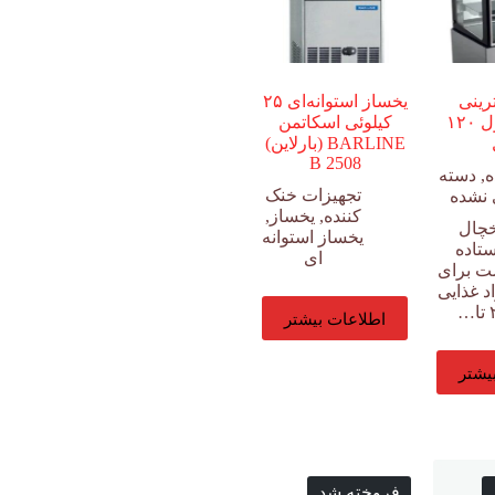
رینی
یخساز استوانه‌ای ۲۵
ایستاده طول ۱۲۰
کیلوئی اسکاتمن
BARLINE (بارلاین)
B 2508
ه
,
دسته
تجهیزات خنک
 نشده
کننده
,
یخساز
,
خچال
یخساز استوانه
ستاده
ای
ت برای
د غذایی
اطلاعات بیشتر
یشتر
فروخته شد