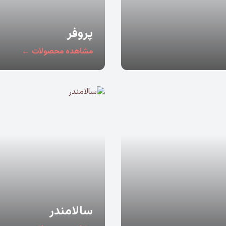
پروفر
مشاهده محصولات ←
سالامندر