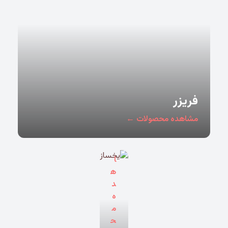
ی
خ
س
فریزر
ا
ز
مشاهده محصولات ←
م
ش
ا
ه
د
ه
م
ح