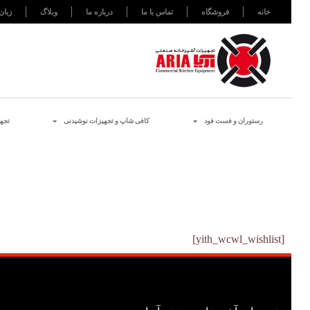
خانه
فروشگاه
تماس با ما
درباره ما
وبلاگ
زبان
رستوران و فست فود
کافی شاپ و تجهیزات نوشیدنی
تجه
[yith_wcwl_wishlist]