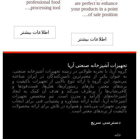
professional food
are perfect to enhance
processing tool,…
your products in a point
of sale position.…
اطلاعات بیشتر
اطلاعات بیشتر
تجهیزات آشپزخانه صنعتی آریا
گروه آریا، با تجربه طولانی در زمینه تجهیزات آشپزخانه صنعتی،
به عنوان یکی از معتبرترین تامین‌کنندگان در ایران شناخته
می‌شود. این گروه با ارائه تنوع بالایی از تجهیزات باکیفیت و
برندهای معتبر، نیازهای رستوران‌ها، هتل‌ها، فست‌فودها و
کافی‌شاپ‌ها را برطرف می‌کند و هدف آن کمک به ایجاد
آشپزخانه‌های کارآمد و مدرن است. تیم متخصص تجهیزات
آشپزخانه آریا، آماده ارائه مشاوره و پشتیبانی فنی برای انتخاب
بهترین تجهیزات می‌باشد و همواره در تلاش برای ارائه محصولات
باکیفیت از برندهای معتبر است.
دسترسی سریع
خانه