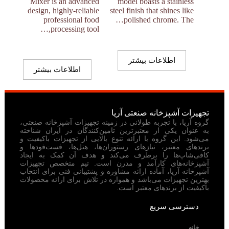
Mixer is an advanced
model boasts a stainless
design, highly-reliable
steel finish that shines like
professional food
polished chrome. The…
processing tool,…
اطلاعات بیشتر
اطلاعات بیشتر
تجهیزات آشپزخانه صنعتی آریا
گروه آریا، با تجربه طولانی در زمینه تجهیزات آشپزخانه صنعتی،
به عنوان یکی از معتبرترین تامین‌کنندگان در ایران شناخته
می‌شود. این گروه با ارائه تنوع بالایی از تجهیزات باکیفیت و
برندهای معتبر، نیازهای رستوران‌ها، هتل‌ها، فست‌فودها و
کافی‌شاپ‌ها را برطرف می‌کند و هدف آن کمک به ایجاد
آشپزخانه‌های کارآمد و مدرن است. تیم متخصص تجهیزات
آشپزخانه آریا، آماده ارائه مشاوره و پشتیبانی فنی برای انتخاب
بهترین تجهیزات می‌باشد و همواره در تلاش برای ارائه محصولات
باکیفیت از برندهای معتبر است.
دسترسی سریع
خانه