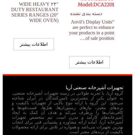
۲۴″ WIDE HEAVY
Model:DCA2201
DUTY RESTAURANT
دسته بندی نشده
SERIES RANGES (20″
WIDE OVEN)
“Anvil’s Display Units
are perfect to enhance
your products in a point
of sale position.…
اطلاعات بیشتر
اطلاعات بیشتر
تجهیزات آشپزخانه صنعتی آریا
گروه آریا، با تجربه طولانی در زمینه تجهیزات آشپزخانه صنعتی،
به عنوان یکی از معتبرترین تامین‌کنندگان در ایران شناخته
می‌شود. این گروه با ارائه تنوع بالایی از تجهیزات باکیفیت و
برندهای معتبر، نیازهای رستوران‌ها، هتل‌ها، فست‌فودها و
کافی‌شاپ‌ها را برطرف می‌کند و هدف آن کمک به ایجاد
آشپزخانه‌های کارآمد و مدرن است. تیم متخصص تجهیزات
آشپزخانه آریا، آماده ارائه مشاوره و پشتیبانی فنی برای انتخاب
بهترین تجهیزات می‌باشد و همواره در تلاش برای ارائه محصولات
باکیفیت از برندهای معتبر است.