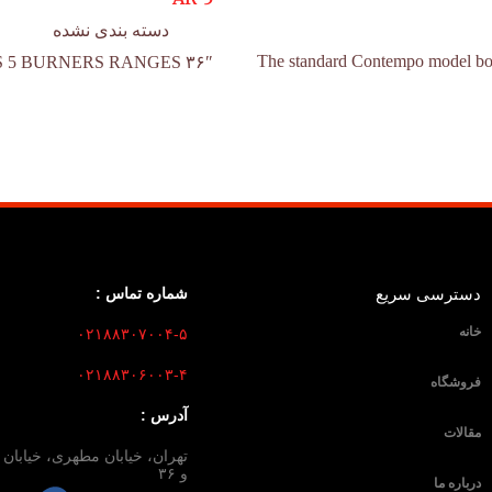
دسته بندی نشده
The standard Contempo model boasts
۳۶″ WIDE HEAVY DUTY 365 SERIES 5 BURNERS RANGES
دسترسی سریع
شماره تماس :
خانه
۰۲۱۸۸۳۰۷۰۰۴-۵
۰۲۱۸۸۳۰۶۰۰۳-۴
فروشگاه
آدرس :
مقالات
و ۳۶
درباره ما