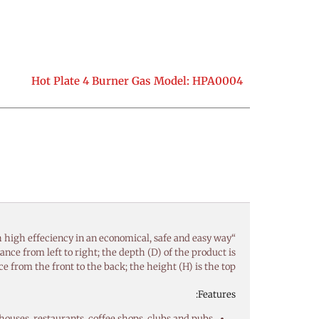
Hot Plate 4 Burner Gas Model: HPA0004
“Anvil’s Gas Hot Plates provide a simple and effective way to prepare food with high effeciency in an economical, safe and easy way.””
nce from left to right; the depth (D) of the product is
ce from the front to the back; the height (H) is the top.
Features:
 houses, restaurants, coffee shops, clubs and pubs