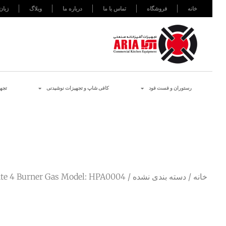
خانه
فروشگاه
تماس با ما
درباره ما
وبلاگ
زبان
رستوران و فست فود
کافی شاپ و تجهیزات نوشیدنی
تجه
خانه
/
دسته بندی نشده
/ Hot Plate 4 Burner Gas Model: HPA0004