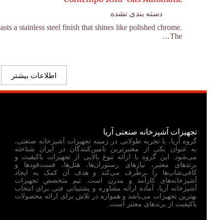
دسته بندی نشده
 a stainless steel finish that shines like polished chrome.
The…
اطلاعات بیشتر
تجهیزات آشپزخانه صنعتی آریا
گروه آریا، با تجربه طولانی در زمینه تجهیزات آشپزخانه صنعتی،
به عنوان یکی از معتبرترین تامین‌کنندگان در ایران شناخته
می‌شود. این گروه با ارائه تنوع بالایی از تجهیزات باکیفیت و
برندهای معتبر، نیازهای رستوران‌ها، هتل‌ها، فست‌فودها و
کافی‌شاپ‌ها را برطرف می‌کند و هدف آن کمک به ایجاد
آشپزخانه‌های کارآمد و مدرن است. تیم متخصص تجهیزات
آشپزخانه آریا، آماده ارائه مشاوره و پشتیبانی فنی برای انتخاب
بهترین تجهیزات می‌باشد و همواره در تلاش برای ارائه محصولات
باکیفیت از برندهای معتبر است.