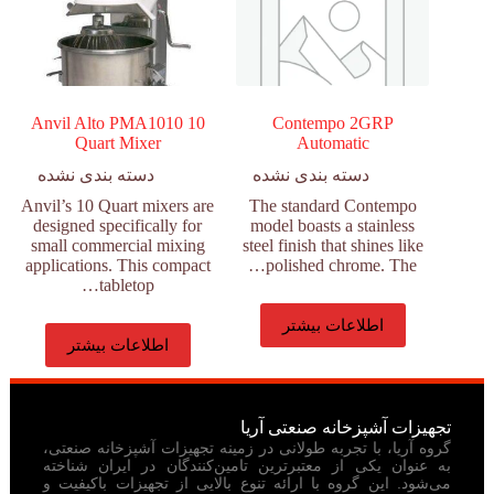
Anvil Alto PMA1010 10
Contempo 2GRP
Quart Mixer
Automatic
دسته بندی نشده
دسته بندی نشده
Anvil’s 10 Quart mixers are
The standard Contempo
designed specifically for
model boasts a stainless
small commercial mixing
steel finish that shines like
applications. This compact
polished chrome. The…
tabletop…
اطلاعات بیشتر
اطلاعات بیشتر
تجهیزات آشپزخانه صنعتی آریا
گروه آریا، با تجربه طولانی در زمینه تجهیزات آشپزخانه صنعتی،
به عنوان یکی از معتبرترین تامین‌کنندگان در ایران شناخته
می‌شود. این گروه با ارائه تنوع بالایی از تجهیزات باکیفیت و