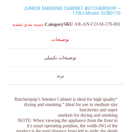
JUNIOR SMOKING CABINET BUTCHERQUIP –
170Lt Model: SCB0170
SKU
AR-AN-CO-SI-170-001
Category
دسته بندی نشده
توضیحات
توضیحات تکمیلی
برند
“Butcherquip’s Smoker Cabinet is ideal for high quality
drying and smoking.” Ideal for use in medium size
butcheries and super
markets for drying and smoking.
NOTE: When viewing the appliance from the front in
it’s usual operating position, the width (W) of the
product is the total distance from left to right; the depth