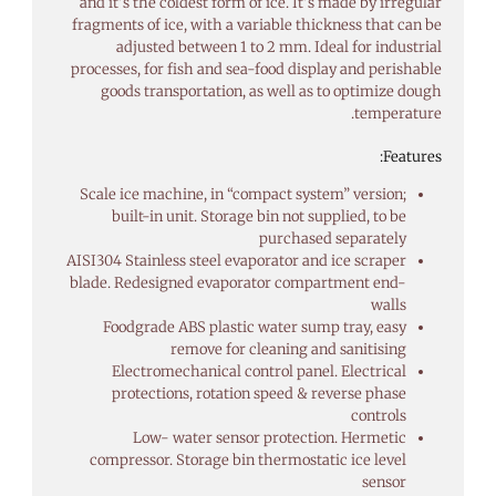
and it’s the coldest form of ice. It’s made by irregular
fragments of ice, with a variable thickness that can be
adjusted between 1 to 2 mm. Ideal for industrial
processes, for fish and sea-food display and perishable
goods transportation, as well as to optimize dough
temperature.
Features:
Scale ice machine, in “compact system” version;
built-in unit. Storage bin not supplied, to be
purchased separately
AISI304 Stainless steel evaporator and ice scraper
blade. Redesigned evaporator compartment end-
walls
Foodgrade ABS plastic water sump tray, easy
remove for cleaning and sanitising
Electromechanical control panel. Electrical
protections, rotation speed & reverse phase
controls
Low- water sensor protection. Hermetic
compressor. Storage bin thermostatic ice level
sensor