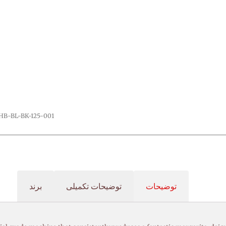
HB-BL-BK-125-001
توضیحات
توضیحات تکمیلی
برند