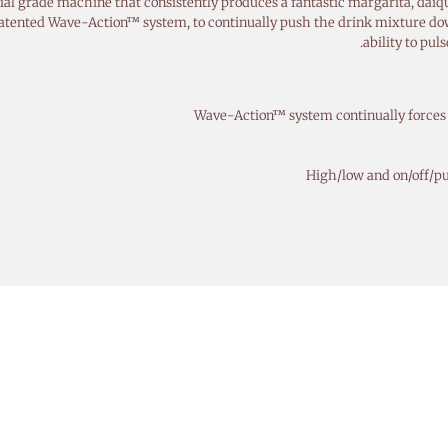
grade machine that consistently produces a fantastic margarita, daiquiri
tented Wave-Action™ system, to continually push the drink mixture dow
ability to pul
Wave-Action™ system continually forces 
High/low and on/off/pu