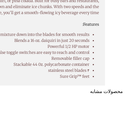
, or piña colada. Built for busy bars and restaurants,
n and eliminate ice chunks. With two speeds and the
se, you’ll get a smooth-flowing icy beverage every time.
Features:
mixture down into the blades for smooth results
Blends a 16 oz. daiquiri in just 20 seconds
Powerful 1/2 HP motor
lse toggle switches are easy to reach and control
Removable filler cap
Stackable 44 0z. polycarbonate container
۴ stainless steel blades
Sure Grip™ feet
محصولات مشابه