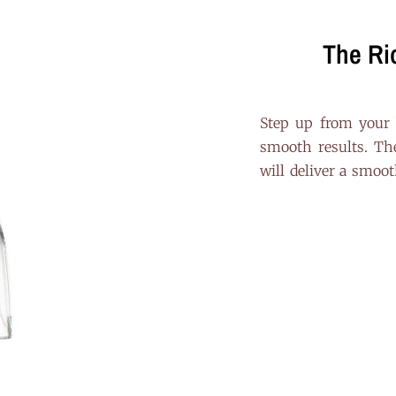
The Ri
Step up from your b
smooth results. T
will deliver a smoo