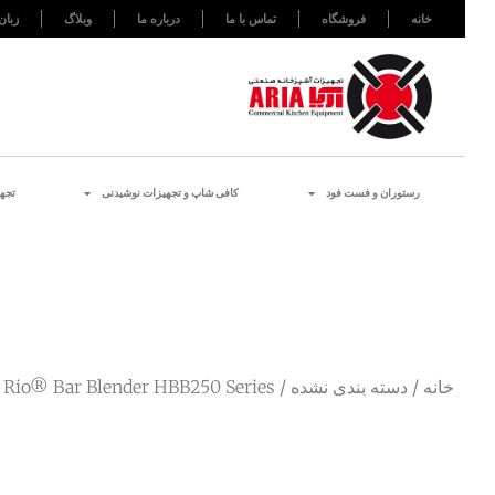
خانه
فروشگاه
تماس با ما
درباره ما
وبلاگ
زبان
رستوران و فست فود
کافی شاپ و تجهیزات نوشیدنی
تجه
خانه
/
دسته بندی نشده
/ The Rio® Bar Blender HBB250 Series