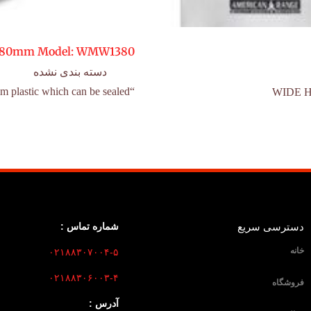
 380mm Model: WMW1380
دسته بندی نشده
“Anvil’s Wrapmaster allows you to cover food trays with film plastic which can be sealed…
دسترسی سریع
شماره تماس :
خانه
۰۲۱۸۸۳۰۷۰۰۴-۵
۰۲۱۸۸۳۰۶۰۰۳-۴
فروشگاه
آدرس :