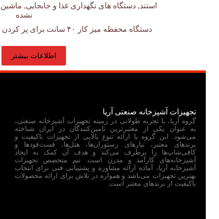
استند
,
دستگاه های نگهداری غذا و جابجایی
,
ماشین 
نشده
دستگاه محفظه میز کار ۴۰ سانت برای پر کردن فضای بین کابینت ها و به…
اطلاعات بیشتر
تجهیزات آشپزخانه صنعتی آریا
گروه آریا، با تجربه طولانی در زمینه تجهیزات آشپزخانه صنعتی،
به عنوان یکی از معتبرترین تامین‌کنندگان در ایران شناخته
می‌شود. این گروه با ارائه تنوع بالایی از تجهیزات باکیفیت و
برندهای معتبر، نیازهای رستوران‌ها، هتل‌ها، فست‌فودها و
کافی‌شاپ‌ها را برطرف می‌کند و هدف آن کمک به ایجاد
آشپزخانه‌های کارآمد و مدرن است. تیم متخصص تجهیزات
آشپزخانه آریا، آماده ارائه مشاوره و پشتیبانی فنی برای انتخاب
بهترین تجهیزات می‌باشد و همواره در تلاش برای ارائه محصولات
باکیفیت از برندهای معتبر است.