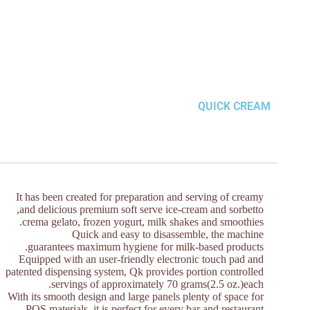
QUICK CREAM
It has been created for preparation and serving of creamy
and delicious premium soft serve ice-cream and sorbetto,
crema gelato, frozen yogurt, milk shakes and smoothies.
Quick and easy to disassemble, the machine
guarantees maximum hygiene for milk-based products.
Equipped with an user-friendly electronic touch pad and
patented dispensing system, Qk provides portion controlled
servings of approximately 70 grams(2.5 oz.)each.
With its smooth design and large panels plenty of space for
POS materials, it is perfect for every bar and restaurant.