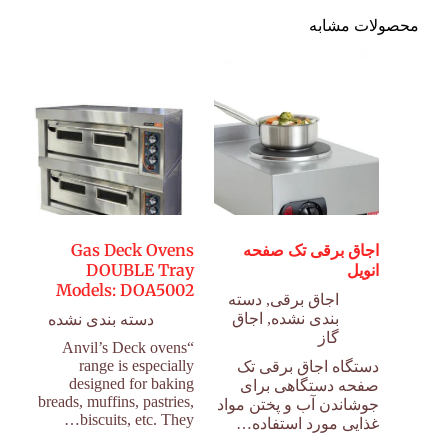
محصولات مشابه
اجاق برقی تک صفحه
Gas Deck Ovens
انویل
DOUBLE Tray
Models: DOA5002
اجاق برقی
,
دسته
بندی نشده
,
اجاق
دسته بندی نشده
گاز
“Anvil’s Deck ovens
range is especially
دستگاه اجاق برقی تک
designed for baking
صفحه دستگاهی برای
breads, muffins, pastries,
جوشاندن آب و پختن مواد
biscuits, etc. They…
غذایی مورد استفاده…