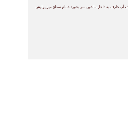
 ظرف آب ظرف به داخل ماشین سر بخورد .تمام سطح میز پولیش