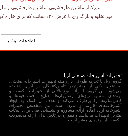
میزکنار ماشین ظرفشویی
,
ماشین ظرفشویی و ملز
میز تخلیه و بارگذاری با عرض ۱۲۰ سانت که برای خارج کردن و پر کردن…
اطلاعات بیشتر
تجهیزات آشپزخانه صنعتی آریا
گروه آریا، با تجربه طولانی در زمینه تجهیزات آشپزخانه صنعتی،
به عنوان یکی از معتبرترین تامین‌کنندگان در ایران شناخته
می‌شود. این گروه با ارائه تنوع بالایی از تجهیزات باکیفیت و
برندهای معتبر، نیازهای رستوران‌ها، هتل‌ها، فست‌فودها و
کافی‌شاپ‌ها را برطرف می‌کند و هدف آن کمک به ایجاد
آشپزخانه‌های کارآمد و مدرن است. تیم متخصص تجهیزات
آشپزخانه آریا، آماده ارائه مشاوره و پشتیبانی فنی برای انتخاب
بهترین تجهیزات می‌باشد و همواره در تلاش برای ارائه محصولات
باکیفیت از برندهای معتبر است.