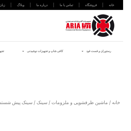
خانه
فروشگاه
تماس با ما
درباره ما
وبلاگ
زبان
رستوران و فست فود
کافی شاپ و تجهیزات نوشیدنی
تجه
خانه
/
ماشین ظرفشویی و ملزومات
/
سینک
/ سینک پیش شستشو راست به 