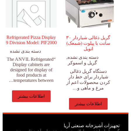
Refrigerated Pizza Display
گریل ذغالی شیاردار ۳۰
9 Division Model: PIF2000
سانت با پیلوت (شمعک)
انویل
دسته بندی نشده
دسته بندی نشده
,
“The ANVIL Refrigerated
گریل و اسموکر
Display cabinets are
designed for display of
دستگاه گریل ذغالی
food products at
شیاردار برای خط دار
temperatures between…
کردن محصولات اعم از
مرغ و ماهی و…
اطلاعات بیشتر
اطلاعات بیشتر
تجهیزات آشپزخانه صنعتی آریا
گروه آریا، با تجربه طولانی در زمینه تجهیزات آشپزخانه صنعتی،