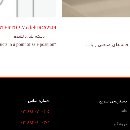
NTERTOP Model:DCA2201
دسته بندی نشده
“Anvil’s Display Units are perfect to enhance your products in a point of sale position.…
خانه های صنعتی و با…
دسترسی سریع
شماره تماس :
خانه
۰۲۱۸۸۳۰۷۰۰۴-۵
۰۲۱۸۸۳۰۶۰۰۳-۴
فروشگاه