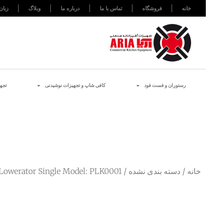
خانه
فروشگاه
تماس با ما
درباره ما
وبلاگ
زبان
رستوران و فست فود
کافی شاپ و تجهیزات نوشیدنی
تجه
خانه
/
دسته بندی نشده
/ Plate Lowerator Single Model: PLK0001