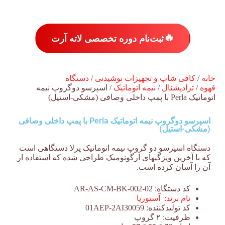
🔥
ثبت‌نام دوره تخصصی لاته آرت
خانه
/
کافی شاپ و تجهیزات نوشیدنی
/
دستگاه
قهوه
/
ترادیشنال
/
نیمه اتوماتیک
/ اسپرسو دوگروپ نیمه
اتوماتیک Perla با پمپ داخلی وصافی (مشکی-استیل)
اسپرسو دوگروپ نیمه اتوماتیک Perla با پمپ داخلی وصافی
(مشکی-استیل)
دستگاه اسپرسو دو گروپ نیمه اتوماتیک پرلا دستگاهی است
که با آخرین ویژگیهای ارگونومیک طراحی شده که استفاده از
آن را آسان کرده است.
کد دستگاه:
AR-AS-CM-BK-002-02
نام برند:
آستوریا
کد تولیدکننده:
01AEP-2AI30059
ظرفیت:
۲ گروپ