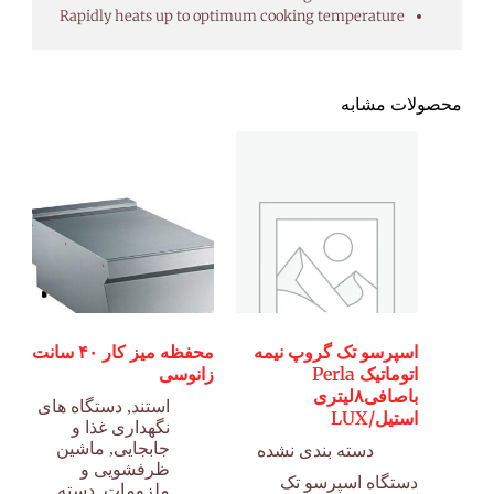
Rapidly heats up to optimum cooking temperature
محصولات مشابه
اسپرسو تک گروپ نیمه
محفظه میز کار ۴۰ سانت
اتوماتیک Perla
زانوسی
باصافی۸لیتری
استند
,
دستگاه های
استیل/LUX
نگهداری غذا و
جابجایی
,
ماشین
دسته بندی نشده
ظرفشویی و
دستگاه اسپرسو تک
ملزومات
,
دسته