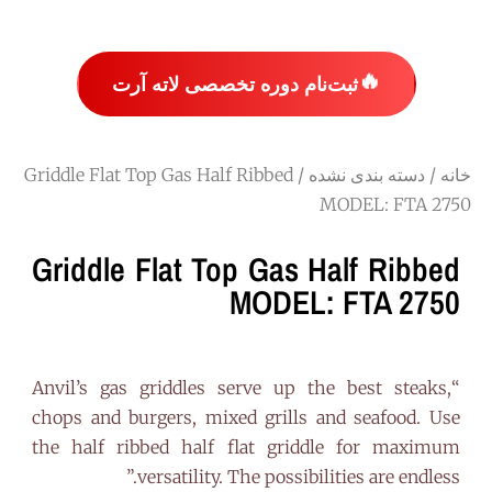
🔥
ثبت‌نام دوره تخصصی لاته آرت
خانه
/
دسته بندی نشده
/ Griddle Flat Top Gas Half Ribbed
MODEL: FTA 2750
Griddle Flat Top Gas Half Ribbed
MODEL: FTA 2750
“Anvil’s gas griddles serve up the best steaks,
chops and burgers, mixed grills and seafood. Use
the half ribbed half flat griddle for maximum
versatility. The possibilities are endless.”