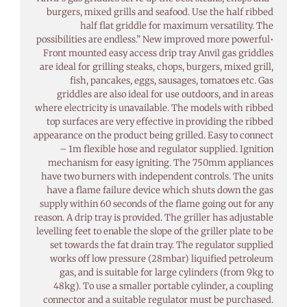
burgers, mixed grills and seafood. Use the half ribbed
half flat griddle for maximum versatility. The
possibilities are endless.” New improved more powerful•
Front mounted easy access drip tray Anvil gas griddles
are ideal for grilling steaks, chops, burgers, mixed grill,
fish, pancakes, eggs, sausages, tomatoes etc. Gas
griddles are also ideal for use outdoors, and in areas
where electricity is unavailable. The models with ribbed
top surfaces are very effective in providing the ribbed
appearance on the product being grilled. Easy to connect
– 1m flexible hose and regulator supplied. Ignition
mechanism for easy igniting. The 750mm appliances
have two burners with independent controls. The units
have a flame failure device which shuts down the gas
supply within 60 seconds of the flame going out for any
reason. A drip tray is provided. The griller has adjustable
levelling feet to enable the slope of the griller plate to be
set towards the fat drain tray. The regulator supplied
works off low pressure (28mbar) liquified petroleum
gas, and is suitable for large cylinders (from 9kg to
48kg). To use a smaller portable cylinder, a coupling
connector and a suitable regulator must be purchased.