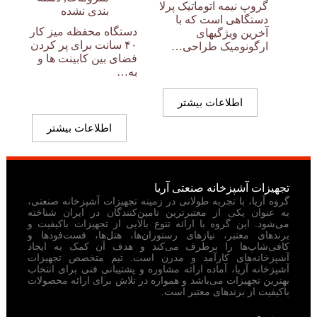
گروپ نیمه اتوماتیک پرلا
بندی نشده
دستگاهی است که با
دستگاه محفظه میز کار
آخرین ویژگیهای
۴۰ سانت برای پر کردن
ارگونومیک طراحی…
فضای بین کابینت ها و
به…
اطلاعات بیشتر
اطلاعات بیشتر
تجهیزات آشپزخانه صنعتی آریا
گروه آریا، با تجربه طولانی در زمینه تجهیزات آشپزخانه صنعتی،
به عنوان یکی از معتبرترین تامین‌کنندگان در ایران شناخته
می‌شود. این گروه با ارائه تنوع بالایی از تجهیزات باکیفیت و
برندهای معتبر، نیازهای رستوران‌ها، هتل‌ها، فست‌فودها و
کافی‌شاپ‌ها را برطرف می‌کند و هدف آن کمک به ایجاد
آشپزخانه‌های کارآمد و مدرن است. تیم متخصص تجهیزات
آشپزخانه آریا، آماده ارائه مشاوره و پشتیبانی فنی برای انتخاب
بهترین تجهیزات می‌باشد و همواره در تلاش برای ارائه محصولات
باکیفیت از برندهای معتبر است.