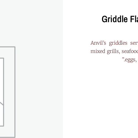
Griddle F
“Anvil’s griddles s
mixed grills, seafoo
eggs,