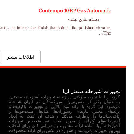
Contempo 1GRP Gas Automatic
دسته بندی نشده
 a stainless steel finish that shines like polished chrome.
The…
اطلاعات بیشتر
تجهیزات آشپزخانه صنعتی آریا
گروه آریا، با تجربه طولانی در زمینه تجهیزات آشپزخانه صنعتی،
به عنوان یکی از معتبرترین تامین‌کنندگان در ایران شناخته
می‌شود. این گروه با ارائه تنوع بالایی از تجهیزات باکیفیت و
برندهای معتبر، نیازهای رستوران‌ها، هتل‌ها، فست‌فودها و
کافی‌شاپ‌ها را برطرف می‌کند و هدف آن کمک به ایجاد
آشپزخانه‌های کارآمد و مدرن است. تیم متخصص تجهیزات
آشپزخانه آریا، آماده ارائه مشاوره و پشتیبانی فنی برای انتخاب
بهترین تجهیزات می‌باشد و همواره در تلاش برای ارائه محصولات