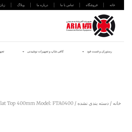
خانه
فروشگاه
تماس با ما
درباره ما
وبلاگ
زبان
رستوران و فست فود
کافی شاپ و تجهیزات نوشیدنی
تجه
خانه
/
دسته بندی نشده
/ Griddle Flat Top 400mm Model: FTA0400