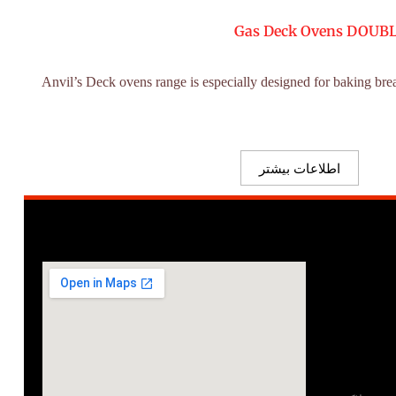
Gas Deck Ovens DOUBL
“Anvil’s Deck ovens range is especially designed for baking bread
اطلاعات بیشتر