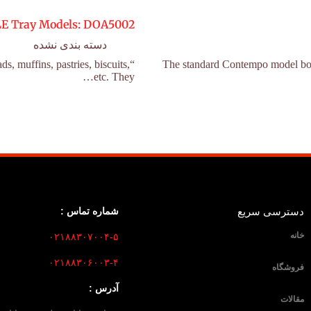
E Tray Models: DOA5002
دسته بندی نشده
s, muffins, pastries, biscuits,
The standard Contempo model boasts
etc. They…
دسترسی سریع
شماره تماس :
خانه
۰۲۱۸۸۳۰۷۰۰۴-۵
۰۲۱۸۸۳۰۶۰۰۳-۴
فروشگاه
آدرس :
مقالات