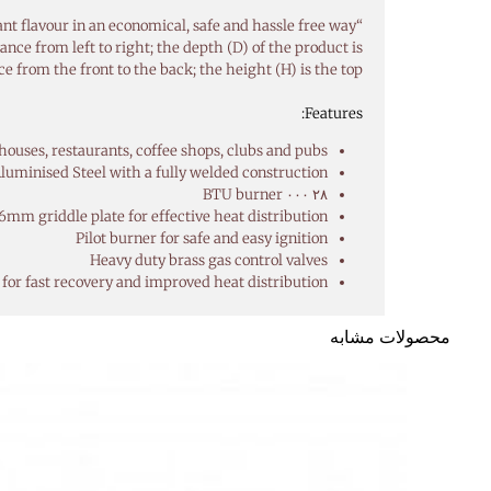
“Anvil’s Gas Flat Top Griddle provides a simple and effective way to prepare food with that delicious restaurant flavour in an economical, safe and hassle free way.”
nce from left to right; the depth (D) of the product is
ce from the front to the back; the height (H) is the top.
Features:
 houses, restaurants, coffee shops, clubs and pubs
luminised Steel with a fully welded construction
۲۸ ۰۰۰ BTU burner
6mm griddle plate for effective heat distribution
Pilot burner for safe and easy ignition
Heavy duty brass gas control valves
for fast recovery and improved heat distribution
محصولات مشابه