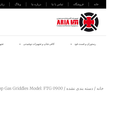
خانه
فروشگاه
تماس با ما
درباره ما
وبلاگ
زبان
رستوران و فست فود
کافی شاپ و تجهیزات نوشیدنی
تجه
خانه
/
دسته بندی نشده
/ Griddle Flat Top Gas Griddles Model: FTG 0900