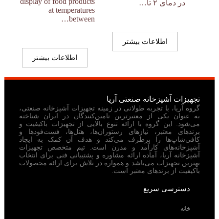
display of food products
در دمای ۲ تا…
at temperatures
between…
اطلاعات بیشتر
اطلاعات بیشتر
تجهیزات آشپزخانه صنعتی آریا
گروه آریا، با تجربه طولانی در زمینه تجهیزات آشپزخانه صنعتی،
به عنوان یکی از معتبرترین تامین‌کنندگان در ایران شناخته
می‌شود. این گروه با ارائه تنوع بالایی از تجهیزات باکیفیت و
برندهای معتبر، نیازهای رستوران‌ها، هتل‌ها، فست‌فودها و
کافی‌شاپ‌ها را برطرف می‌کند و هدف آن کمک به ایجاد
آشپزخانه‌های کارآمد و مدرن است. تیم متخصص تجهیزات
آشپزخانه آریا، آماده ارائه مشاوره و پشتیبانی فنی برای انتخاب
بهترین تجهیزات می‌باشد و همواره در تلاش برای ارائه محصولات
باکیفیت از برندهای معتبر است.
دسترسی سریع
خانه