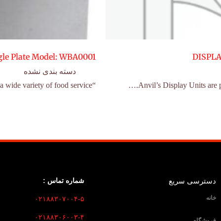
gle Plate Model: WBA0001
DISPLA
دسته بندی نشده
“Breakfast, lunch or dinner, serve up profitable waffles in a wide variety of food service…
دسترسی سریع
شماره تماس :
خانه
۰۲۱۸۸۳۰۷۰۰۴-۵
۰۲۱۸۸۳۰۶۰۰۳-۴
فروشگاه