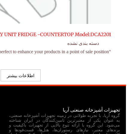
Y UNIT FRIDGE -COUNTERTOP Model:DCA2201
دسته بندی نشده
“Anvil’s Display Units are perfect to enhance your products in a point of sale position.…
اطلاعات بیشتر
تجهیزات آشپزخانه صنعتی آریا
گروه آریا، با تجربه طولانی در زمینه تجهیزات آشپزخانه صنعتی،
به عنوان یکی از معتبرترین تامین‌کنندگان در ایران شناخته
می‌شود. این گروه با ارائه تنوع بالایی از تجهیزات باکیفیت و
برندهای معتبر، نیازهای رستوران‌ها، هتل‌ها، فست‌فودها و