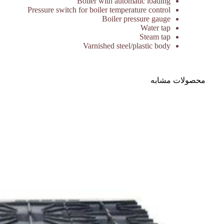
Boiler with automatic loading
Pressure switch for boiler temperature control
Boiler pressure gauge
Water tap
Steam tap
Varnished steel/plastic body
محصولات مشابه