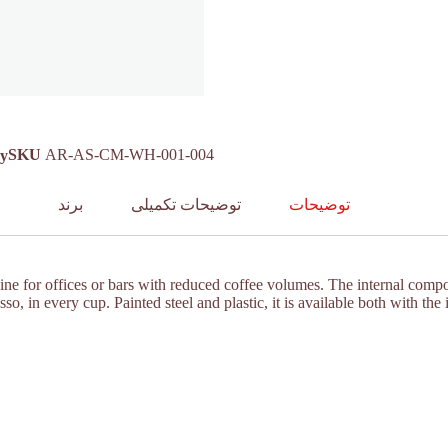
SKU
AR-AS-CM-WH-001-004
ry
توضیحات
توضیحات تکمیلی
برند
ine for offices or bars with reduced coffee volumes. The internal compo
esso, in every cup. Painted steel and plastic, it is available both with t