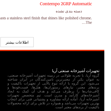
Contempo 2GRP Automatic
دسته بندی نشده
 a stainless steel finish that shines like polished chrome.
The…
اطلاعات بیشتر
تجهیزات آشپزخانه صنعتی آریا
گروه آریا، با تجربه طولانی در زمینه تجهیزات آشپزخانه صنعتی،
به عنوان یکی از معتبرترین تامین‌کنندگان در ایران شناخته
می‌شود. این گروه با ارائه تنوع بالایی از تجهیزات باکیفیت و
برندهای معتبر، نیازهای رستوران‌ها، هتل‌ها، فست‌فودها و
کافی‌شاپ‌ها را برطرف می‌کند و هدف آن کمک به ایجاد
آشپزخانه‌های کارآمد و مدرن است. تیم متخصص تجهیزات
آشپزخانه آریا، آماده ارائه مشاوره و پشتیبانی فنی برای انتخاب
بهترین تجهیزات می‌باشد و همواره در تلاش برای ارائه محصولات
باکیفیت از برندهای معتبر است.