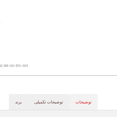
SC-IM-GO-170-001
توضیحات
توضیحات تکمیلی
برند