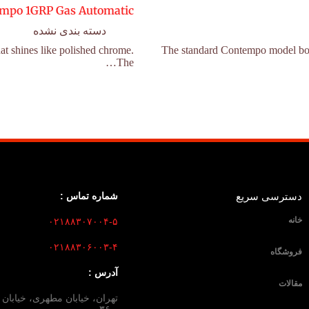
mpo 1GRP Gas Automatic
دسته بندی نشده
at shines like polished chrome.
The standard Contempo model boasts
The…
دسترسی سریع
شماره تماس :
خانه
۰۲۱۸۸۳۰۷۰۰۴-۵
۰۲۱۸۸۳۰۶۰۰۳-۴
فروشگاه
آدرس :
مقالات
و ۳۶