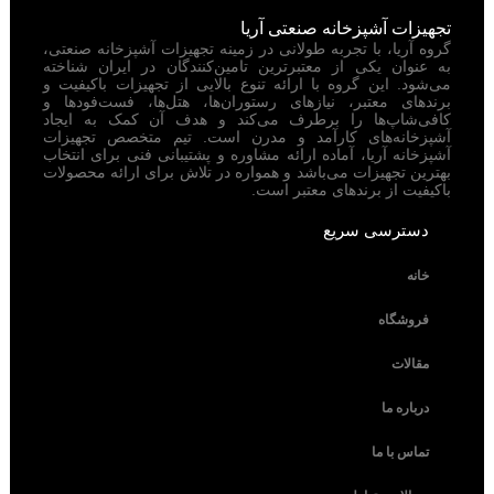
تجهیزات آشپزخانه صنعتی آریا
گروه آریا، با تجربه طولانی در زمینه تجهیزات آشپزخانه صنعتی،
به عنوان یکی از معتبرترین تامین‌کنندگان در ایران شناخته
می‌شود. این گروه با ارائه تنوع بالایی از تجهیزات باکیفیت و
برندهای معتبر، نیازهای رستوران‌ها، هتل‌ها، فست‌فودها و
کافی‌شاپ‌ها را برطرف می‌کند و هدف آن کمک به ایجاد
آشپزخانه‌های کارآمد و مدرن است. تیم متخصص تجهیزات
آشپزخانه آریا، آماده ارائه مشاوره و پشتیبانی فنی برای انتخاب
بهترین تجهیزات می‌باشد و همواره در تلاش برای ارائه محصولات
باکیفیت از برندهای معتبر است.
دسترسی سریع
خانه
فروشگاه
مقالات
درباره ما
تماس با ما