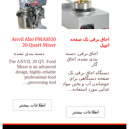
اجاق برقی تک صفحه
Anvil Alto PMA1020
انویل
20 Quart Mixer
اجاق برقی
,
دسته
دسته بندی نشده
بندی نشده
,
اجاق
The ANVIL 20 QT. Food
گاز
Mixer is an advanced
design, highly-reliable
دستگاه اجاق برقی تک
professional food
صفحه دستگاهی برای
processing tool,…
جوشاندن آب و پختن مواد
غذایی مورد استفاده…
اطلاعات بیشتر
اطلاعات بیشتر