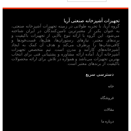
تجهیزات آشپزخانه صنعتی آریا
گروه آریا، با تجربه طولانی در زمینه تجهیزات آشپزخانه صنعتی،
به عنوان یکی از معتبرترین تامین‌کنندگان در ایران شناخته
می‌شود. این گروه با ارائه تنوع بالایی از تجهیزات باکیفیت و
برندهای معتبر، نیازهای رستوران‌ها، هتل‌ها، فست‌فودها و
کافی‌شاپ‌ها را برطرف می‌کند و هدف آن کمک به ایجاد
آشپزخانه‌های کارآمد و مدرن است. تیم متخصص تجهیزات
آشپزخانه آریا، آماده ارائه مشاوره و پشتیبانی فنی برای انتخاب
بهترین تجهیزات می‌باشد و همواره در تلاش برای ارائه محصولات
باکیفیت از برندهای معتبر است.
دسترسی سریع
خانه
فروشگاه
مقالات
درباره ما