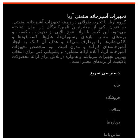
تجهیزات آشپزخانه صنعتی آریا
گروه آریا، با تجربه طولانی در زمینه تجهیزات آشپزخانه صنعتی،
به عنوان یکی از معتبرترین تامین‌کنندگان در ایران شناخته
می‌شود. این گروه با ارائه تنوع بالایی از تجهیزات باکیفیت و
برندهای معتبر، نیازهای رستوران‌ها، هتل‌ها، فست‌فودها و
کافی‌شاپ‌ها را برطرف می‌کند و هدف آن کمک به ایجاد
آشپزخانه‌های کارآمد و مدرن است. تیم متخصص تجهیزات
آشپزخانه آریا، آماده ارائه مشاوره و پشتیبانی فنی برای انتخاب
بهترین تجهیزات می‌باشد و همواره در تلاش برای ارائه محصولات
باکیفیت از برندهای معتبر است.
دسترسی سریع
خانه
فروشگاه
مقالات
درباره ما
تماس با ما