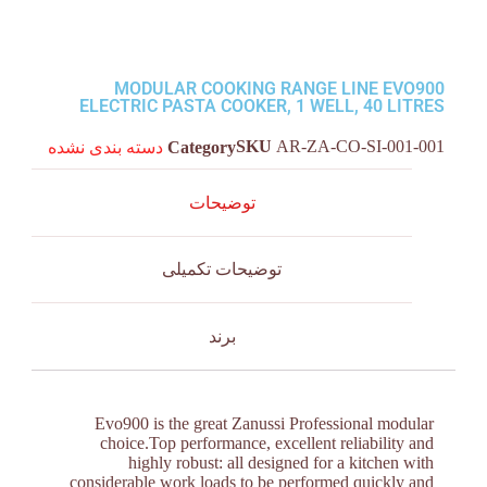
MODULAR COOKING RANGE LINE EVO900
ELECTRIC PASTA COOKER, 1 WELL, 40 LITRES
SKU
AR-ZA-CO-SI-001-001
Category
دسته بندی نشده
توضیحات
توضیحات تکمیلی
برند
Evo900 is the great Zanussi Professional modular
choice.Top performance, excellent reliability and
highly robust: all designed for a kitchen with
considerable work loads to be performed quickly and