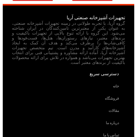
تجهیزات آشپزخانه صنعتی آریا
گروه آریا، با تجربه طولانی در زمینه تجهیزات آشپزخانه صنعتی،
به عنوان یکی از معتبرترین تامین‌کنندگان در ایران شناخته
می‌شود. این گروه با ارائه تنوع بالایی از تجهیزات باکیفیت و
برندهای معتبر، نیازهای رستوران‌ها، هتل‌ها، فست‌فودها و
کافی‌شاپ‌ها را برطرف می‌کند و هدف آن کمک به ایجاد
آشپزخانه‌های کارآمد و مدرن است. تیم متخصص تجهیزات
آشپزخانه آریا، آماده ارائه مشاوره و پشتیبانی فنی برای انتخاب
بهترین تجهیزات می‌باشد و همواره در تلاش برای ارائه محصولات
باکیفیت از برندهای معتبر است.
دسترسی سریع
خانه
فروشگاه
مقالات
درباره ما
تماس با ما