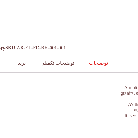
SKU
AR-EL-FD-BK-001-001
ory
توضیحات
توضیحات تکمیلی
برند
A multi
granita, 
With
wh
It is v