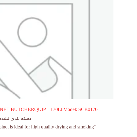
ET BUTCHERQUIP – 170Lt Model: SCB0170
دسته بندی نشده
“Butcherquip’s Smoker Cabinet is ideal for high quality drying and smoking.”