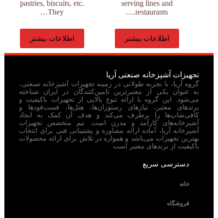
pastries, biscuits, etc.
serving lines and
They…
restaurants.…
اطلاعات بیشتر
اطلاعات بیشتر
تجهیزات آشپزخانه صنعتی آریا
گروه آریا، با تجربه طولانی در زمینه تجهیزات آشپزخانه صنعتی،
به عنوان یکی از معتبرترین تامین‌کنندگان در ایران شناخته
می‌شود. این گروه با ارائه تنوع بالایی از تجهیزات باکیفیت و
برندهای معتبر، نیازهای رستوران‌ها، هتل‌ها، فست‌فودها و
کافی‌شاپ‌ها را برطرف می‌کند و هدف آن کمک به ایجاد
آشپزخانه‌های کارآمد و مدرن است. تیم متخصص تجهیزات
آشپزخانه آریا، آماده ارائه مشاوره و پشتیبانی فنی برای انتخاب
بهترین تجهیزات می‌باشد و همواره در تلاش برای ارائه محصولات
باکیفیت از برندهای معتبر است.
دسترسی سریع
خانه
فروشگاه