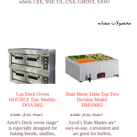
which: CEE, NSF, UL, CSA, GHOST, SASO
محصولات مشابه
Gas Deck Ovens
Bain Marie Table Top Two
DOUBLE Tray Models:
Division Model:
DOA5002
BMA0002
دسته بندی نشده
دسته بندی نشده
“Anvil’s Deck ovens range
“Anvil’s Bain Maries are
is especially designed for
easy-to-use, convenient and
baking breads, muffins,
are great for buffets,