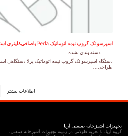
اسپرسو تک گروپ نیمه اتوماتیک Perla باصافی۸لیتری استیل/LUX
دسته بندی نشده
دستگاه اسپرسو تک گروپ نیمه اتوماتیک پرلا دستگاهی است
طراحی…
اطلاعات بیشتر
تجهیزات آشپزخانه صنعتی آریا
گروه آریا، با تجربه طولانی در زمینه تجهیزات آشپزخانه صنعتی،