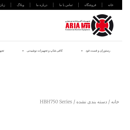
خانه
فروشگاه
تماس با ما
درباره ما
وبلاگ
زبان
رستوران و فست فود
کافی شاپ و تجهیزات نوشیدنی
تجه
خانه
/
دسته بندی نشده
/ HBH750 Series