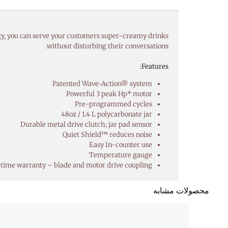
gy, you can serve your customers super-creamy drinks
without disturbing their conversations.
Features:
Patented Wave~Action® system
Powerful 3 peak Hp* motor
Pre-programmed cycles
48oz / 1.4 L polycarbonate jar
Durable metal drive clutch; jar pad sensor
Quiet Shield™ reduces noise
Easy In-counter use
Temperature gauge
etime warranty – blade and motor drive coupling
محصولات مشابه