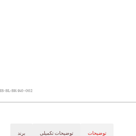
HB-BL-BK-140-002
توضیحات
توضیحات تکمیلی
برند