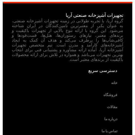
تجهیزات آشپزخانه صنعتی آریا
گروه آریا، با تجربه طولانی در زمینه تجهیزات آشپزخانه صنعتی،
به عنوان یکی از معتبرترین تامین‌کنندگان در ایران شناخته
می‌شود. این گروه با ارائه تنوع بالایی از تجهیزات باکیفیت و
برندهای معتبر، نیازهای رستوران‌ها، هتل‌ها، فست‌فودها و
کافی‌شاپ‌ها را برطرف می‌کند و هدف آن کمک به ایجاد
آشپزخانه‌های کارآمد و مدرن است. تیم متخصص تجهیزات
آشپزخانه آریا، آماده ارائه مشاوره و پشتیبانی فنی برای انتخاب
بهترین تجهیزات می‌باشد و همواره در تلاش برای ارائه محصولات
باکیفیت از برندهای معتبر است.
دسترسی سریع
خانه
فروشگاه
مقالات
درباره ما
تماس با ما