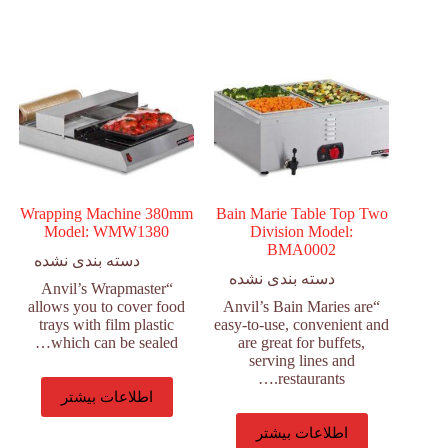
Wrapping Machine 380mm
Bain Marie Table Top Two
Model: WMW1380
Division Model:
BMA0002
دسته بندی نشده
دسته بندی نشده
“Anvil’s Wrapmaster
allows you to cover food
“Anvil’s Bain Maries are
trays with film plastic
easy-to-use, convenient and
which can be sealed…
are great for buffets,
serving lines and
restaurants.…
اطلاعات بیشتر
اطلاعات بیشتر