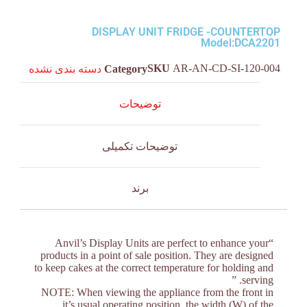
DISPLAY UNIT FRIDGE -COUNTERTOP
Model:DCA2201
SKU
AR-AN-CD-SI-120-004
Category
دسته بندی نشده
توضیحات
توضیحات تکمیلی
برند
“Anvil’s Display Units are perfect to enhance your
products in a point of sale position. They are designed
to keep cakes at the correct temperature for holding and
serving. ”
NOTE: When viewing the appliance from the front in
it’s usual operating position, the width (W) of the