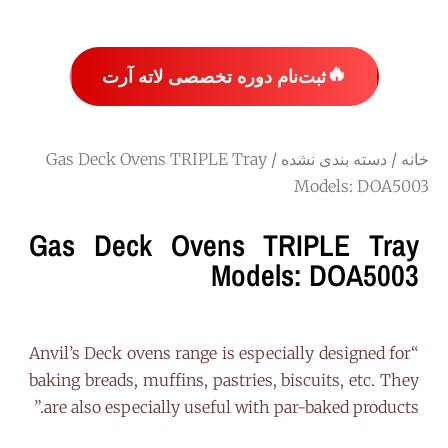
🔥
ثبت‌نام دوره تخصصی لاته آرت
خانه
/
دسته بندی نشده
/ Gas Deck Ovens TRIPLE Tray
Models: DOA5003
Gas Deck Ovens TRIPLE Tray
Models: DOA5003
“Anvil’s Deck ovens range is especially designed for
baking breads, muffins, pastries, biscuits, etc. They
are also especially useful with par-baked products.”