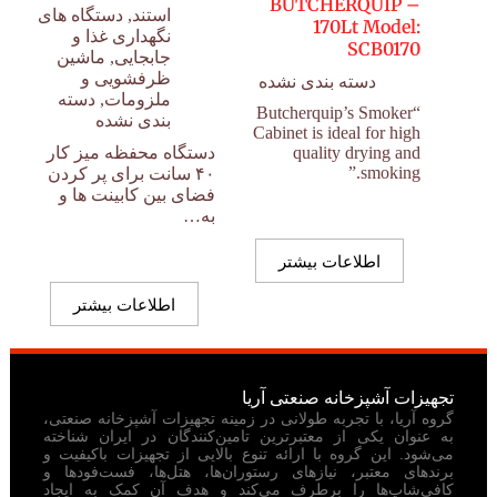
BUTCHERQUIP –
استند
,
دستگاه های
170Lt Model:
نگهداری غذا و
SCB0170
جابجایی
,
ماشین
ظرفشویی و
دسته بندی نشده
ملزومات
,
دسته
“Butcherquip’s Smoker
بندی نشده
Cabinet is ideal for high
quality drying and
دستگاه محفظه میز کار
smoking.”
۴۰ سانت برای پر کردن
فضای بین کابینت ها و
به…
اطلاعات بیشتر
اطلاعات بیشتر
تجهیزات آشپزخانه صنعتی آریا
گروه آریا، با تجربه طولانی در زمینه تجهیزات آشپزخانه صنعتی،
به عنوان یکی از معتبرترین تامین‌کنندگان در ایران شناخته
می‌شود. این گروه با ارائه تنوع بالایی از تجهیزات باکیفیت و
برندهای معتبر، نیازهای رستوران‌ها، هتل‌ها، فست‌فودها و
کافی‌شاپ‌ها را برطرف می‌کند و هدف آن کمک به ایجاد