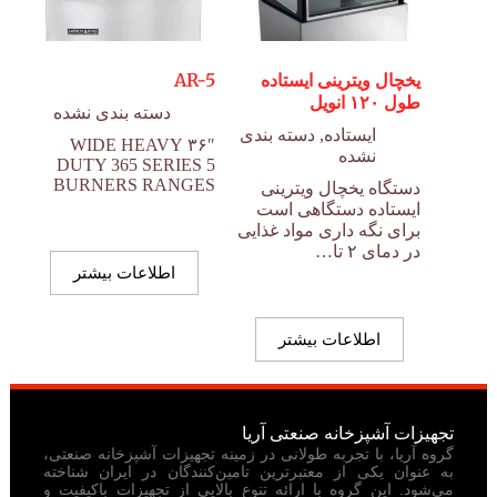
یخچال ویترینی ایستاده
AR-5
طول ۱۲۰ انویل
دسته بندی نشده
ایستاده
,
دسته بندی
۳۶″ WIDE HEAVY
نشده
DUTY 365 SERIES 5
BURNERS RANGES
دستگاه یخچال ویترینی
ایستاده دستگاهی است
برای نگه داری مواد غذایی
در دمای ۲ تا…
اطلاعات بیشتر
اطلاعات بیشتر
تجهیزات آشپزخانه صنعتی آریا
گروه آریا، با تجربه طولانی در زمینه تجهیزات آشپزخانه صنعتی،
به عنوان یکی از معتبرترین تامین‌کنندگان در ایران شناخته
می‌شود. این گروه با ارائه تنوع بالایی از تجهیزات باکیفیت و