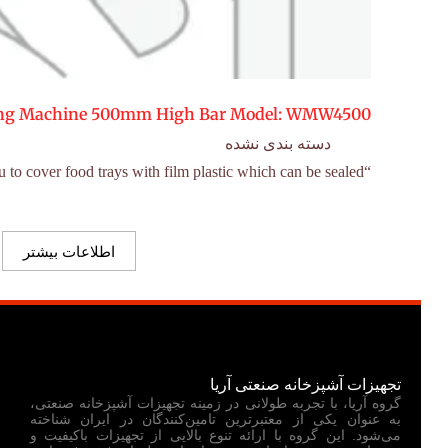
ng Machine 500mm High Bar Model: WMW4500
دسته بندی نشده
“Anvil’s Wrapmaster allows you to cover food trays with film plastic which can be sealed…
اطلاعات بیشتر
تجهیزات آشپزخانه صنعتی آریا
گروه آریا، با تجربه طولانی در زمینه تجهیزات آشپزخانه صنعتی،
به عنوان یکی از معتبرترین تامین‌کنندگان در ایران شناخته
می‌شود. این گروه با ارائه تنوع بالایی از تجهیزات باکیفیت و