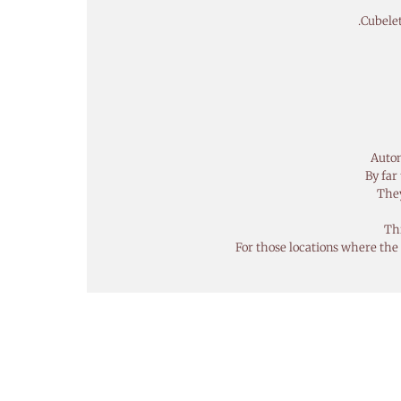
Cubelet
Autom
By far
They
Thi
For those locations where the