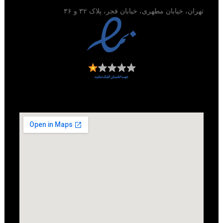
تهران، خیابان مطهری، خیابان فجر، پلاک ۳۲ و ۳۶