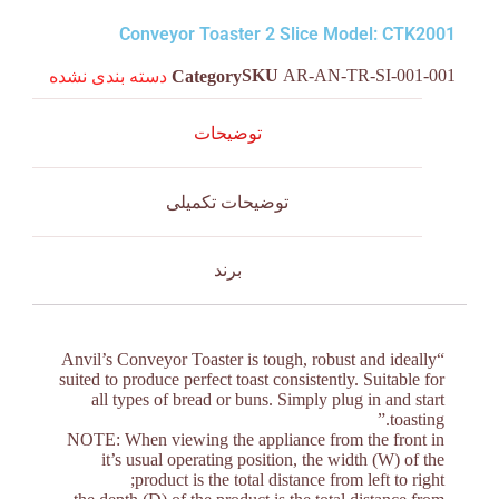
Conveyor Toaster 2 Slice Model: CTK2001
SKU
AR-AN-TR-SI-001-001
Category
دسته بندی نشده
توضیحات
توضیحات تکمیلی
برند
“Anvil’s Conveyor Toaster is tough, robust and ideally
suited to produce perfect toast consistently. Suitable for
all types of bread or buns. Simply plug in and start
toasting.”
NOTE: When viewing the appliance from the front in
it’s usual operating position, the width (W) of the
product is the total distance from left to right;