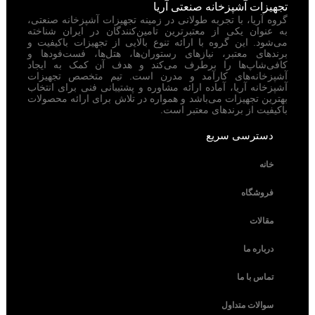
تجهیزات آشپزخانه صنعتی آریا
گروه آریا، با تجربه طولانی در زمینه تجهیزات آشپزخانه صنعتی،
به عنوان یکی از معتبرترین تامین‌کنندگان در ایران شناخته
می‌شود. این گروه با ارائه تنوع بالایی از تجهیزات باکیفیت و
برندهای معتبر، نیازهای رستوران‌ها، هتل‌ها، فست‌فودها و
کافی‌شاپ‌ها را برطرف می‌کند و هدف آن کمک به ایجاد
آشپزخانه‌های کارآمد و مدرن است. تیم متخصص تجهیزات
آشپزخانه آریا، آماده ارائه مشاوره و پشتیبانی فنی برای انتخاب
بهترین تجهیزات می‌باشد و همواره در تلاش برای ارائه محصولات
باکیفیت از برندهای معتبر است.
دسترسی سریع
خانه
فروشگاه
مقالات
درباره ما
تماس با ما
سوالات متداول