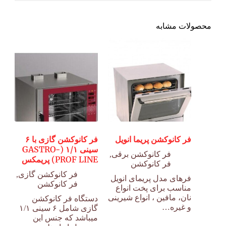
محصولات مشابه
فر کانوکشن پریما انویل
فر کانوکشن گازی با ۶
سینی ۱/۱ (GASTRO-
فر کانوکشن برقی
,
PROF LINE) پریمکس
فر کانوکشن
فر کانوکشن گازی
,
فرهای مدل پریمای انویل
فر کانوکشن
مناسب برای پخت انواع
نان، مافین ، انواع شیرینی
دستگاه فر کانوکشن
و غیره…
گازی شامل ۶ سینی ۱/۱
میباشد که جنس این