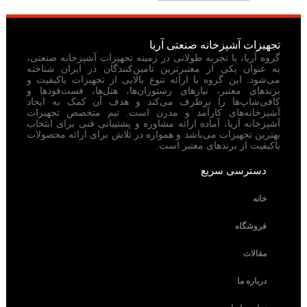
تجهیزات آشپزخانه صنعتی آریا
گروه آریا، با تجربه طولانی در زمینه تجهیزات آشپزخانه صنعتی،
به عنوان یکی از معتبرترین تامین‌کنندگان در ایران شناخته
می‌شود. این گروه با ارائه تنوع بالایی از تجهیزات باکیفیت و
برندهای معتبر، نیازهای رستوران‌ها، هتل‌ها، فست‌فودها و
کافی‌شاپ‌ها را برطرف می‌کند و هدف آن کمک به ایجاد
آشپزخانه‌های کارآمد و مدرن است. تیم متخصص تجهیزات
آشپزخانه آریا، آماده ارائه مشاوره و پشتیبانی فنی برای انتخاب
بهترین تجهیزات می‌باشد و همواره در تلاش برای ارائه محصولات
باکیفیت از برندهای معتبر است.
دسترسی سریع
خانه
فروشگاه
مقالات
درباره ما