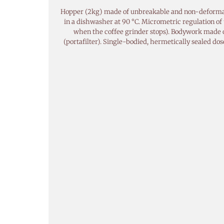
Hopper (2kg) made of unbreakable and non-deformable 
in a dishwasher at 90 °C. Micrometric regulation of
when the coffee grinder stops). Bodywork made of s
(portafilter). Single-bodied, hermetically sealed d