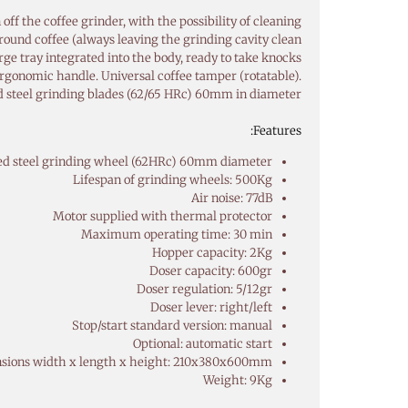
f the coffee grinder, with the possibility of cleaning
round coffee (always leaving the grinding cavity clean
arge tray integrated into the body, ready to take knocks
Ergonomic handle. Universal coffee tamper (rotatable).
ed steel grinding blades (62/65 HRc) 60mm in diameter.
Features:
d steel grinding wheel (62HRc) 60mm diameter
Lifespan of grinding wheels: 500Kg
Air noise: 77dB
Motor supplied with thermal protector
Maximum operating time: 30 min
Hopper capacity: 2Kg
Doser capacity: 600gr
Doser regulation: 5/12gr
Doser lever: right/left
Stop/start standard version: manual
Optional: automatic start
sions width x length x height: 210x380x600mm
Weight: 9Kg