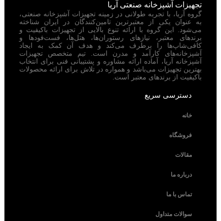
تجهیزات آشپزخانه صنعتی آریا
گروه آریا، با تجربه طولانی در زمینه تجهیزات آشپزخانه صنعتی،
به عنوان یکی از معتبرترین تامین‌کنندگان در ایران شناخته
می‌شود. این گروه با ارائه تنوع بالایی از تجهیزات باکیفیت و
برندهای معتبر، نیازهای رستوران‌ها، هتل‌ها، فست‌فودها و
کافی‌شاپ‌ها را برطرف می‌کند و هدف آن کمک به ایجاد
آشپزخانه‌های کارآمد و مدرن است. تیم متخصص تجهیزات
آشپزخانه آریا، آماده ارائه مشاوره و پشتیبانی فنی برای انتخاب
بهترین تجهیزات می‌باشد و همواره در تلاش برای ارائه محصولات
باکیفیت از برندهای معتبر است.
دسترسی سریع
خانه
فروشگاه
مقالات
درباره ما
تماس با ما
سوالات متداول