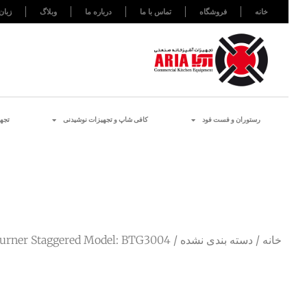
خانه
فروشگاه
تماس با ما
درباره ما
وبلاگ
زبان
رستوران و فست فود
کافی شاپ و تجهیزات نوشیدنی
تجه
خانه
/
دسته بندی نشده
/ BOILING TABLE 4 Burner Staggered Model: BTG3004