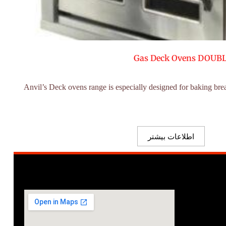
Gas Deck Ovens DOUBL
“Anvil’s Deck ovens range is especially designed for baking bread
اطلاعات بیشتر