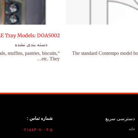
E Tray Models: DOA5002
دسته بندی نشده
s, muffins, pastries, biscuits,
The standard Contempo model boasts
etc. They…
دسترسی سریع
شماره تماس :
خانه
۰۲۱۸۸۳۰۷۰۰۴-۵