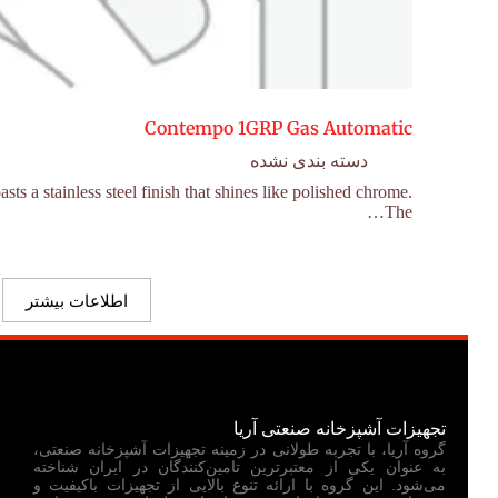
Contempo 1GRP Gas Automatic
دسته بندی نشده
 a stainless steel finish that shines like polished chrome.
The…
اطلاعات بیشتر
تجهیزات آشپزخانه صنعتی آریا
گروه آریا، با تجربه طولانی در زمینه تجهیزات آشپزخانه صنعتی،
به عنوان یکی از معتبرترین تامین‌کنندگان در ایران شناخته
می‌شود. این گروه با ارائه تنوع بالایی از تجهیزات باکیفیت و