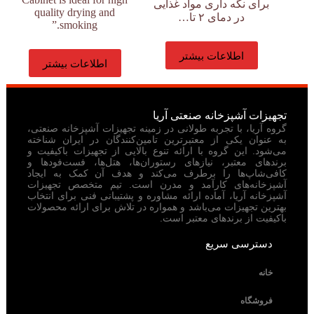
برای نگه داری مواد غذایی
quality drying and
در دمای ۲ تا…
smoking.”
اطلاعات بیشتر
اطلاعات بیشتر
تجهیزات آشپزخانه صنعتی آریا
گروه آریا، با تجربه طولانی در زمینه تجهیزات آشپزخانه صنعتی،
به عنوان یکی از معتبرترین تامین‌کنندگان در ایران شناخته
می‌شود. این گروه با ارائه تنوع بالایی از تجهیزات باکیفیت و
برندهای معتبر، نیازهای رستوران‌ها، هتل‌ها، فست‌فودها و
کافی‌شاپ‌ها را برطرف می‌کند و هدف آن کمک به ایجاد
آشپزخانه‌های کارآمد و مدرن است. تیم متخصص تجهیزات
آشپزخانه آریا، آماده ارائه مشاوره و پشتیبانی فنی برای انتخاب
بهترین تجهیزات می‌باشد و همواره در تلاش برای ارائه محصولات
باکیفیت از برندهای معتبر است.
دسترسی سریع
خانه
فروشگاه