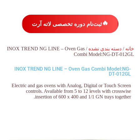
🔥
ثبت‌نام دوره تخصصی لاته آرت
خانه
/
دسته بندی نشده
/ INOX TREND NG LINE – Oven Gas
Combi Model:NG-DT-012GL
INOX TREND NG LINE – Oven Gas Combi Model:NG-
DT-012GL
Electric and gas ovens with Analog, Digital or Touch Screen
controls. Available from 5 to 12 levels with crosswise
insertion of 600 x 400 and 1/1 GN trays together.